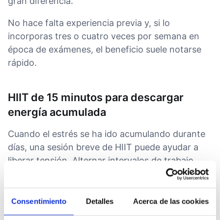
gran diferencia.
No hace falta experiencia previa y, si lo
incorporas tres o cuatro veces por semana en
época de exámenes, el beneficio suele notarse
rápido.
HIIT de 15 minutos para descargar
energía acumulada
Cuando el estrés se ha ido acumulando durante
días, una sesión breve de HIIT puede ayudar a
liberar tensión. Alternar intervalos de trabajo
intenso y descanso con ejercicios como burpees,
sentadillas con salto, flexiones o
mountain
climbers
resulta muy efectivo.
Consentimiento
Detalles
Acerca de las cookies