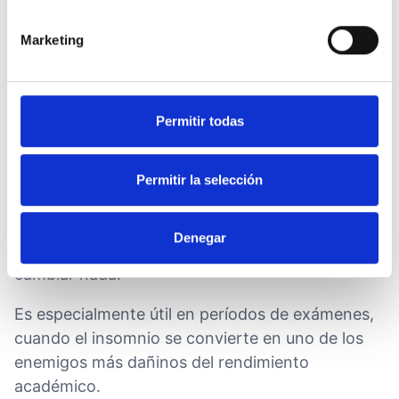
Marketing
Escaneo corporal para dormir mejor
Permitir todas
El
body scan
o escaneo corporal está diseñado
para ayudar al sistema nervioso a desactivarse
Permitir la selección
antes de dormir. Consiste en tumbarte con los
ojos cerrados y llevar la atención, poco a poco,
Denegar
desde los pies hasta la cabeza sin intentar
cambiar nada.
Es especialmente útil en períodos de exámenes,
cuando el insomnio se convierte en uno de los
enemigos más dañinos del rendimiento
académico.