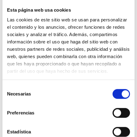
Es mejor reservarlo para el mediodía o la tarde y
dejar pasar un rato antes de volver a estudiar
Esta página web usa cookies
para que el cuerpo se estabilice.
Las cookies de este sitio web se usan para personalizar
el contenido y los anuncios, ofrecer funciones de redes
sociales y analizar el tráfico. Además, compartimos
información sobre el uso que haga del sitio web con
nuestros partners de redes sociales, publicidad y análisis
Cuida tu bienestar también
web, quienes pueden combinarla con otra información
cuando estudias
que les haya proporcionado o que hayan recopilado a
partir del uso que haya hecho de sus servicios.
En Tribeca contamos con gimnasio,
estudio de yoga y zonas comunes
Selección
Necesarias
pensadas para ayudarte a bajar
de
revoluciones en los momentos de más
consentimiento
presión académica.
Preferencias
Estadística
Llámanos y conócenos